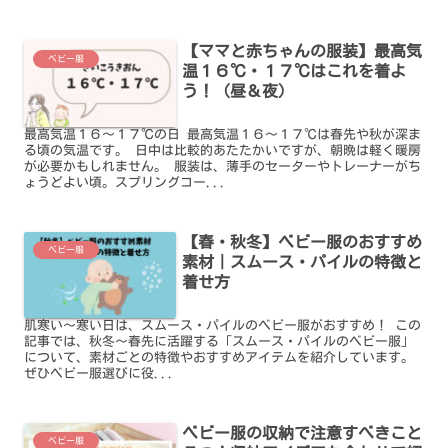
【ママと赤ちゃんの服装】最高気
ベビー服
温１６℃・１７℃はこれを着よ
う！（昼＆夜）
最高気温１６～１７℃の日 最高気温１６～１７℃は春先や秋が深ま
る頃の気温です。 日中は比較的あたたかいですが、朝晩は軽く暖房
が必要かもしれません。 服装は、薄手のセーターやトレーナーがち
ょうどよい頃。スプリングコー...
【春・秋冬】ベビー服のおすすめ
ベビー服
素材｜スムース・パイルの特徴と
着せ方
肌寒い～寒い日は、スムース・パイルのベビー服がおすすめ！ この
記事では、秋冬～春先に活躍する「スムース・パイルのベビー服」
について、素材ごとの特徴やおすすめアイテムを紹介しています。
ぜひベビー服選びに役...
ベビー服の収納で注意すべきこと
ベビー服