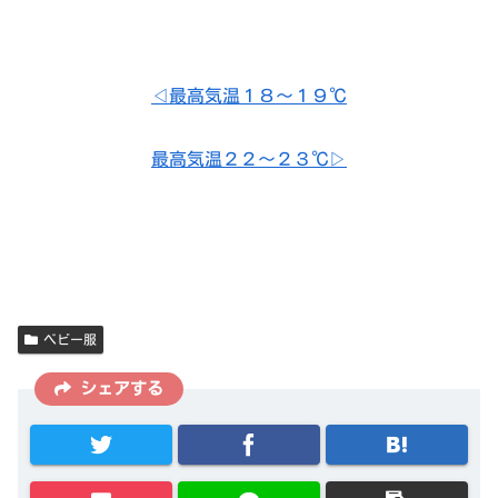
◁最高気温１８～１９℃
最高気温２２～２３℃▷
ベビー服
シェアする