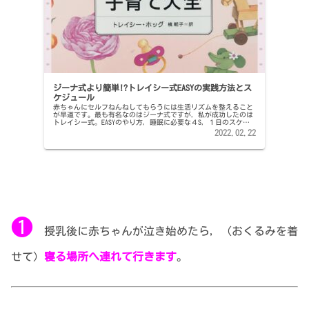
ジーナ式より簡単!?トレイシー式EASYの実践方法とス
ケジュール
赤ちゃんにセルフねんねしてもらうには生活リズムを整えること
が早道です。最も有名なのはジーナ式ですが，私が成功したのは
トレイシー式。EASYのやり方，睡眠に必要な４S，１日のスケジ
ュールなど実践に必要な情報をまとめました。
2022.02.22
❶
授乳後に赤ちゃんが泣き始めたら，（おくるみを着
せて）
寝る場所へ連れて行きます
。