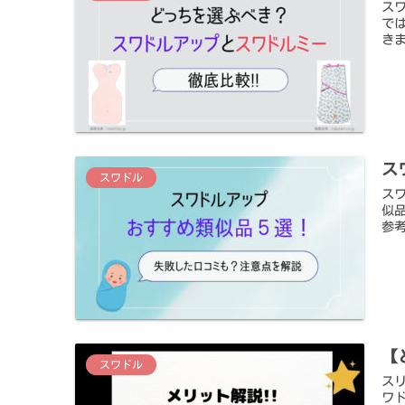
ス
で
き
ス
スワドル
ス
似
参
【
スワドル
ス
ワ