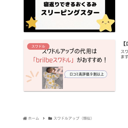
【
スワドル
ス
ま
ホーム
スワドルアップ（類似）